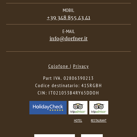
MOBIL
+39 348 855 43 41
E-MAIL
info@dorfner.it
Colofone
|
Privacy
Part IVA. 02806390213
Codice destinatario: 41SRGBH
CIN: IT021053B4RY65DDOH
HOTEL
RESTAURANT