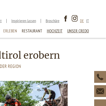
kt
Inspirieren lassen
Broschüre
DE
IT
ERLEBEN
RESTAURANT
HOCHZEIT
UNSER CREDO
dtirol erobern
 DER REGION