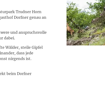
aturpark Trudner Horn
ggasthof Dorfner genau an
chwere und anspruchsvolle
ur dabei.
te Wälder, steile Gipfel
inander, dass jede
nst nirgends ist.
ekt beim Dorfner