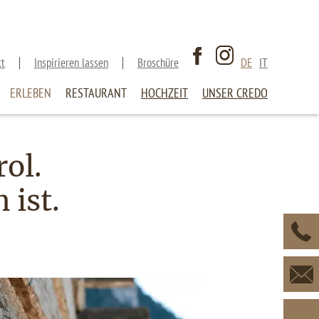
kt
Inspirieren lassen
Broschüre
DE
IT
ERLEBEN
RESTAURANT
HOCHZEIT
UNSER CREDO
rol.
 ist.