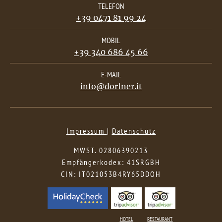
TELEFON
+39 0471 81 99 24
MOBIL
+39 340 686 45 66
E-MAIL
info@dorfner.it
Impressum
|
Datenschutz
MWST. 02806390213
Empfängerkodex: 41SRGBH
CIN: IT021053B4RY65DDOH
HOTEL
RESTAURANT